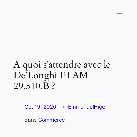
Aller
au
contenu
A quoi s’attendre avec le
De’Longhi ETAM
29.510.B ?
Oct 19, 2020
—
EmmanuelHigel
par
dans
Commerce