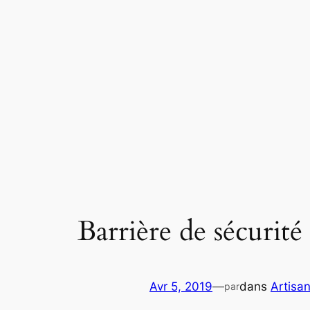
Aller
au
contenu
Barrière de sécurit
Avr 5, 2019
—
dans
Artisan
par