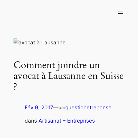
Aller
au
contenu
Comment joindre un
avocat à Lausanne en Suisse
?
Fév 9, 2017
—
questionetreponse
par
dans
Artisanat – Entreprises