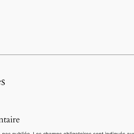
s
taire
 pas publiée.
Les champs obligatoires sont indiqués a