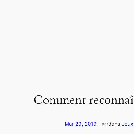
Aller
au
contenu
Comment reconnaîtr
Mar 29, 2019
—
dans
Jeux
par