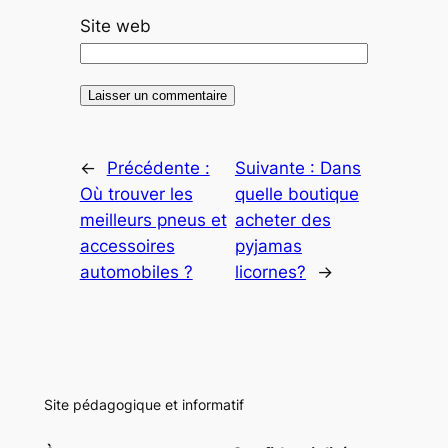
Site web
←
Précédente :
Suivante :
Dans
Où trouver les
quelle boutique
meilleurs pneus et
acheter des
accessoires
pyjamas
automobiles ?
licornes?
→
Site pédagogique et informatif