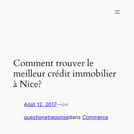
Aller
au
contenu
Comment trouver le
meilleur crédit immobilier
à Nice?
Août 12, 2017
—
par
questionetreponse
dans
Commerce