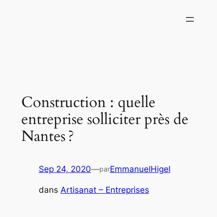
Aller
au
contenu
Construction : quelle
entreprise solliciter près de
Nantes ?
Sep 24, 2020
—
EmmanuelHigel
par
dans
Artisanat – Entreprises