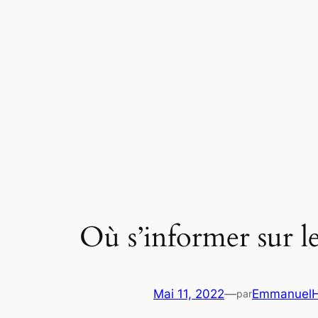
Aller
au
contenu
Où s’informer sur le
Mai 11, 2022
—
EmmanuelH
par