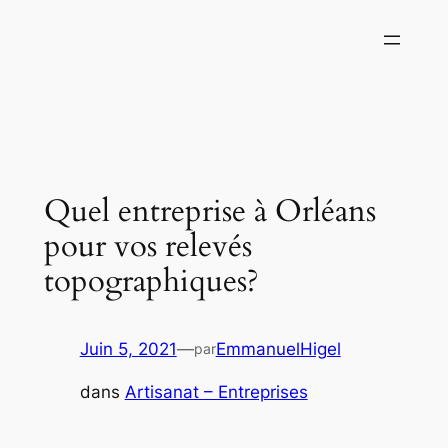
Aller
au
contenu
Quel entreprise à Orléans
pour vos relevés
topographiques?
Juin 5, 2021
—
EmmanuelHigel
par
dans
Artisanat – Entreprises