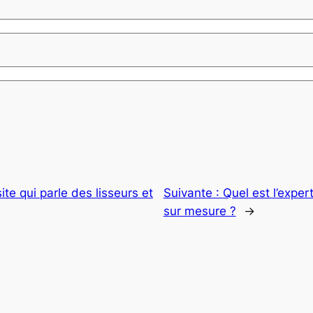
site qui parle des lisseurs et
Suivante :
Quel est l’expe
sur mesure ?
→