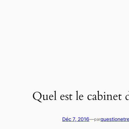
Aller
au
contenu
Quel est le cabinet 
Déc 7, 2016
—
questionetr
par