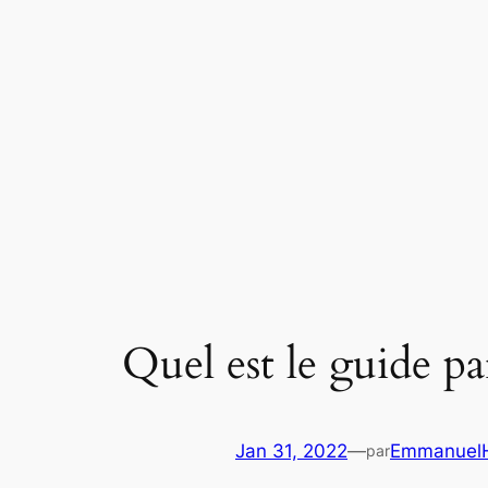
Aller
au
contenu
Quel est le guide par
Jan 31, 2022
—
EmmanuelH
par