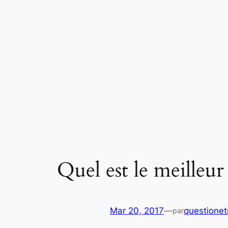
Aller
au
contenu
Quel est le meilleu
Mar 20, 2017
—
questione
par