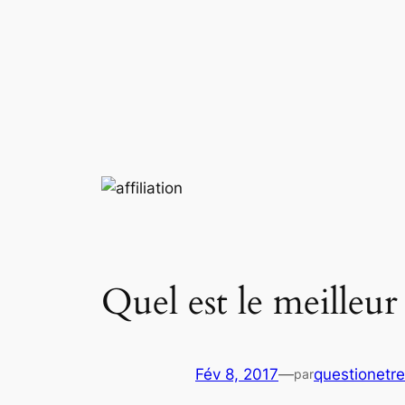
Aller
au
contenu
Quel est le meilleur 
Fév 8, 2017
—
questionetr
par