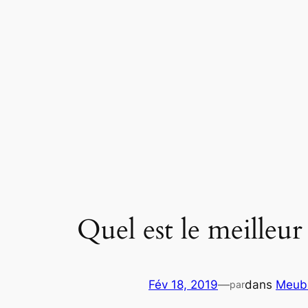
Aller
au
contenu
Quel est le meilleur
Fév 18, 2019
—
dans
Meubl
par