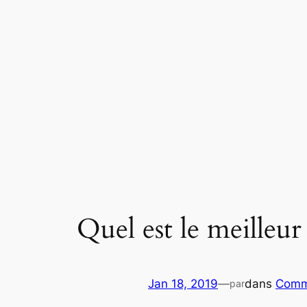
Aller
au
contenu
Quel est le meilleur
Jan 18, 2019
—
dans
Comm
par