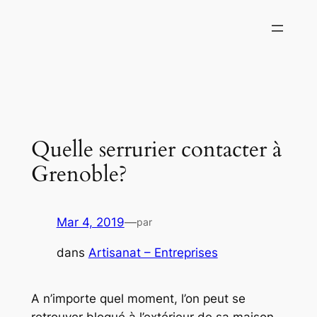
Aller
au
contenu
Quelle serrurier contacter à
Grenoble?
Mar 4, 2019
—
par
dans
Artisanat – Entreprises
A n’importe quel moment, l’on peut se