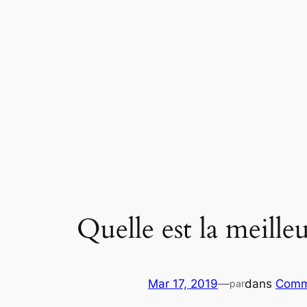
Aller
au
contenu
Quelle est la meille
Mar 17, 2019
—
dans
Comm
par