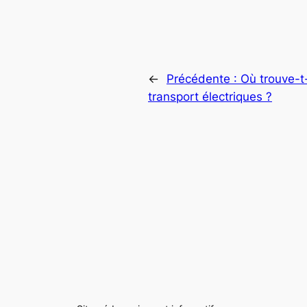
←
Précédente :
Où trouve-t
transport électriques ?