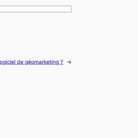
 logiciel de géomarketing ?
→