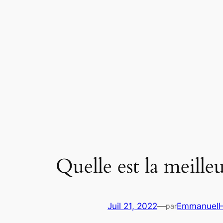
Aller
au
contenu
Quelle est la meilleu
Juil 21, 2022
—
EmmanuelH
par