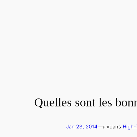
Aller
au
contenu
Quelles sont les bon
Jan 23, 2014
—
dans
High-
par