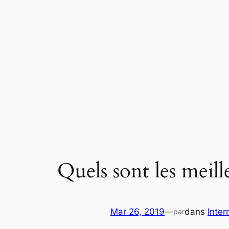
Aller
au
contenu
Quels sont les meil
Mar 26, 2019
—
dans
Inter
par