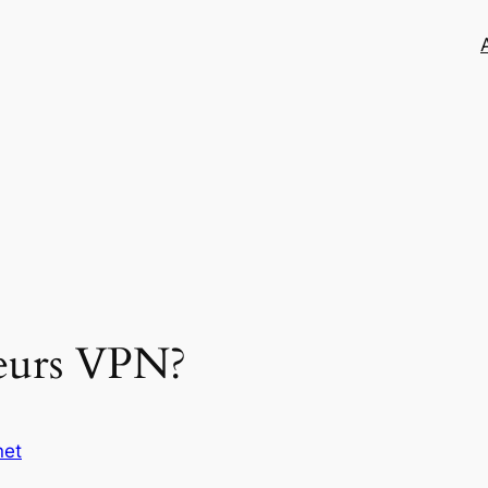
leurs VPN?
net