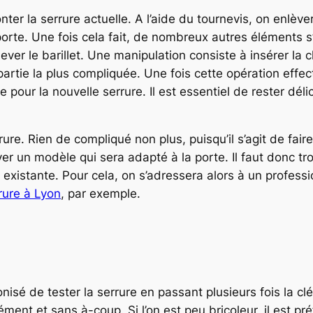
ter la serrure actuelle. A l’aide du tournevis, on enlèver
orte. Une fois cela fait, de nombreux autres éléments s’e
ever le barillet. Une manipulation consiste à insérer la 
 partie la plus compliquée. Une fois cette opération effe
e pour la nouvelle serrure. Il est essentiel de rester dé
errure. Rien de compliqué non plus, puisqu’il s’agit de fa
er un modèle qui sera adapté à la porte. Il faut donc tro
n existante. Pour cela, on s’adressera alors à un profess
ure à Lyon
, par exemple.
éconisé de tester la serrure en passant plusieurs fois la c
ément et sans à-coup. Si l’on est peu bricoleur, il est pré