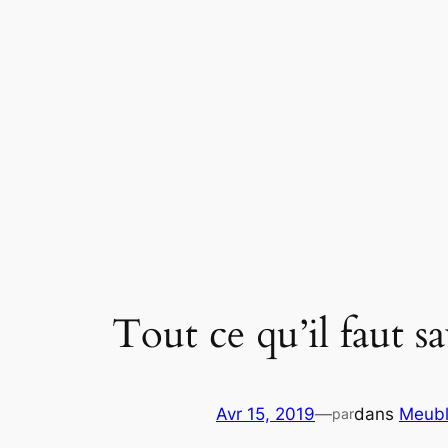
Aller
au
contenu
Tout ce qu’il faut s
Avr 15, 2019
—
dans
Meubl
par