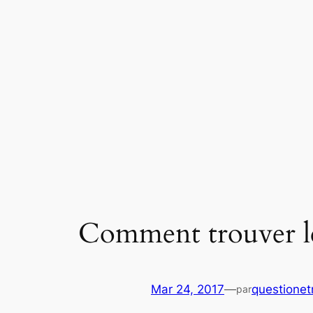
Aller
au
contenu
Comment trouver le 
Mar 24, 2017
—
questione
par