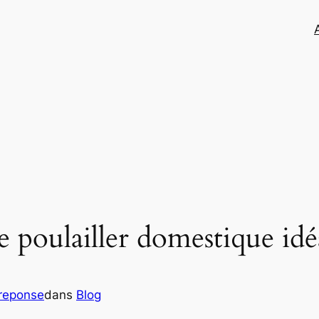
poulailler domestique idéa
treponse
dans
Blog