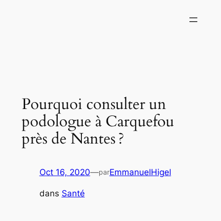
Aller
au
contenu
Pourquoi consulter un
podologue à Carquefou
près de Nantes ?
Oct 16, 2020
—
EmmanuelHigel
par
dans
Santé