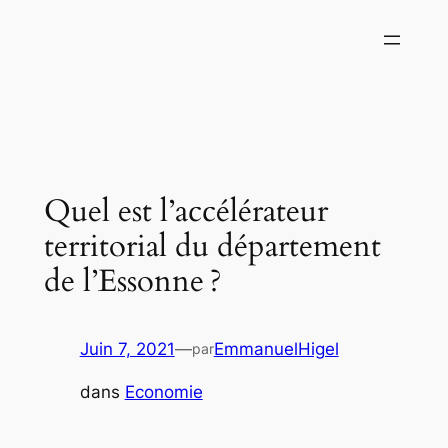
Aller
au
contenu
Quel est l’accélérateur
territorial du département
de l’Essonne ?
Juin 7, 2021
—
EmmanuelHigel
par
dans
Economie